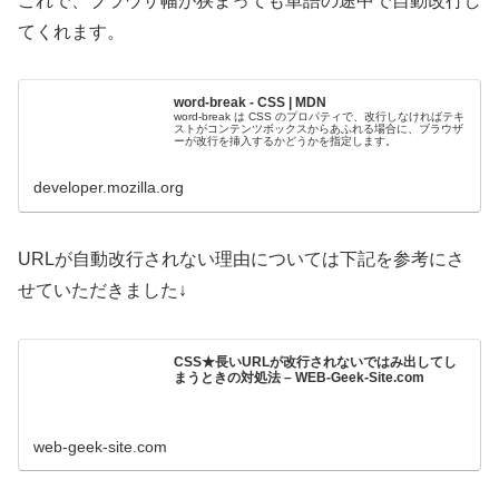
これで、ブラウザ幅が狭まっても単語の途中で自動改行し
てくれます。
word-break - CSS | MDN
word-break は CSS のプロパティで、改行しなければテキ
ストがコンテンツボックスからあふれる場合に、ブラウザ
ーが改行を挿入するかどうかを指定します。
developer.mozilla.org
URLが自動改行されない理由については下記を参考にさ
せていただきました↓
CSS★長いURLが改行されないではみ出してし
まうときの対処法 – WEB-Geek-Site.com
web-geek-site.com