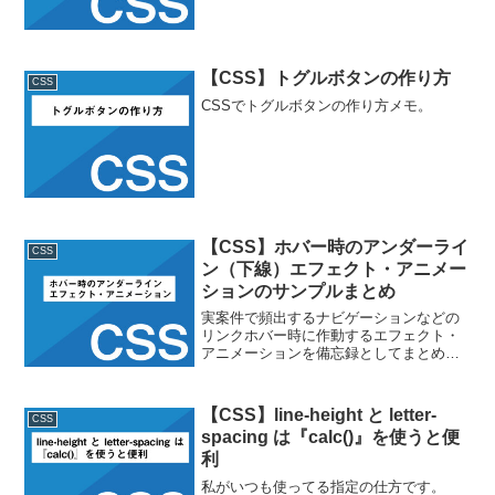
【CSS】トグルボタンの作り方
CSS
CSSでトグルボタンの作り方メモ。
【CSS】ホバー時のアンダーライ
CSS
ン（下線）エフェクト・アニメー
ションのサンプルまとめ
実案件で頻出するナビゲーションなどの
リンクホバー時に作動するエフェクト・
アニメーションを備忘録としてまとめま
す。左から右に下線が流れ、ホバーアウ
トで左に戻る See the Pen left to right by
nkmr (@nkmr_...
【CSS】line-height と letter-
CSS
spacing は『calc()』を使うと便
利
私がいつも使ってる指定の仕方です。