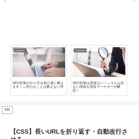
Column
Column
Co
に転
SEO対策のやり方を初心者に教え
SEO対策は意味ない！←そんな訳
S
武
ます！←肝心なことは教えない件
ない理由を現役マーケターが解
て
説！
よ
PR
【CSS】長いURLを折り返す・自動改行さ