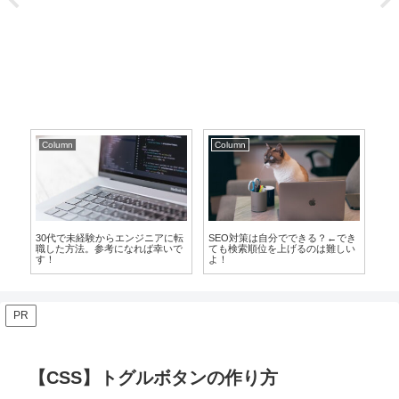
Column
Column
Co
教え
30代で未経験からエンジニアに転
SEO対策は自分でできる？←でき
S
件
職した方法。参考になれば幸いで
ても検索順位を上げるのは難しい
な
す！
よ！
説
PR
【CSS】トグルボタンの作り方