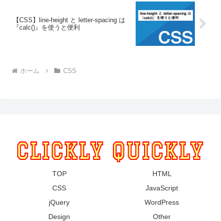
【CSS】line-height と letter-spacing は
『calc()』を使うと便利
ホーム
CSS
TOP
HTML
CSS
JavaScript
jQuery
WordPress
Design
Other