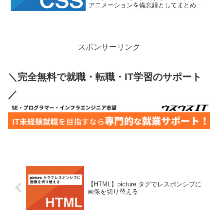
アニメーションを備忘録としてまとめま
す。左から右に下線が流れ、ホバーアウ
トで左に戻る See the Pen left to right by
nkmr (@nkmr_...
スポンサーリンク
＼完全無料で就職・転職・IT学習のサポート
／
【HTML】picture タグでレスポンシブに
画像を切り替える