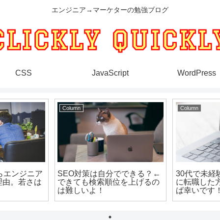
エンジニア→マーケターの勉強ブログ
CSS
JavaScript
WordPress
Column
Column
らエンジニア
SEO対策は自分でできる？←
30代で未経
理由。若さは
できても検索順位を上げるの
に転職した
は難しいよ！
ば幸いです