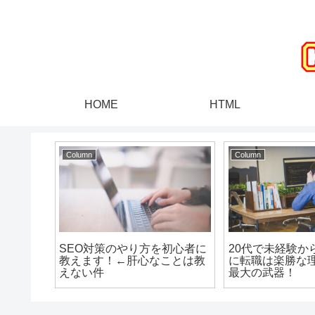
HOME
HTML
Column
Column
SEO対策のやり方を初心者に
20代で未経験か
教えます！←肝心なことは教
に転職は楽勝な
えない件
最大の武器！