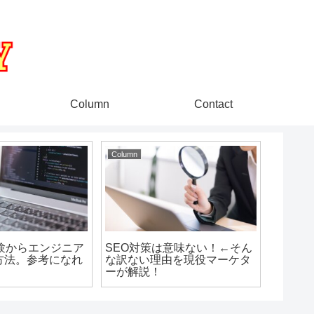
Column
Contact
Column
験からエンジニア
SEO対策は意味ない！←そん
方法。参考になれ
な訳ない理由を現役マーケタ
！
ーが解説！