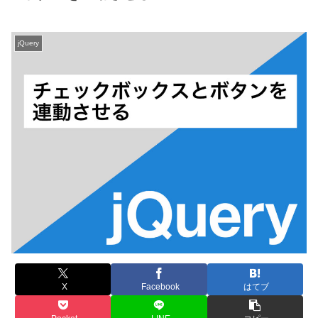
jQuery
X
Facebook
はてブ