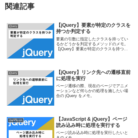
関連記事
【jQuery】要素が特定のクラスを
jQuery
持つか判定する
要素の引数に指定したクラスを持ってい
るかどうかを判定するメソッドのメモ。
【jQuery】要素が特定のクラスを持つか
判定する要素の引数に指定したクラスを
持っているかどうかを判定するには
hasclass()メソッドを使います。特定のク
ラスをも...
【jQuery】リンク先への遷移直前
jQuery
に処理を実行
ページ遷移の際、現在のページでアニメ
ーションなど何らかの処理を施したい場
合の jQuery をメモ。
【JavaScript & jQuery】ページ
JavaScript
読み込み時に処理を実行する
ページ読み込み時に処理を実行したいと
きのメモ。