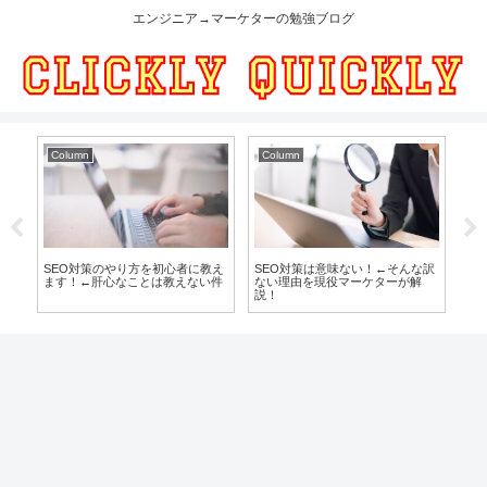
エンジニア→マーケターの勉強ブログ
Column
Column
Co
に転
SEO対策のやり方を初心者に教え
SEO対策は意味ない！←そんな訳
3
武
ます！←肝心なことは教えない件
ない理由を現役マーケターが解
職
説！
す