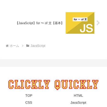
【JavaScript】for 〜 of 文【基本】
ホーム
JavaScript
TOP
HTML
CSS
JavaScript