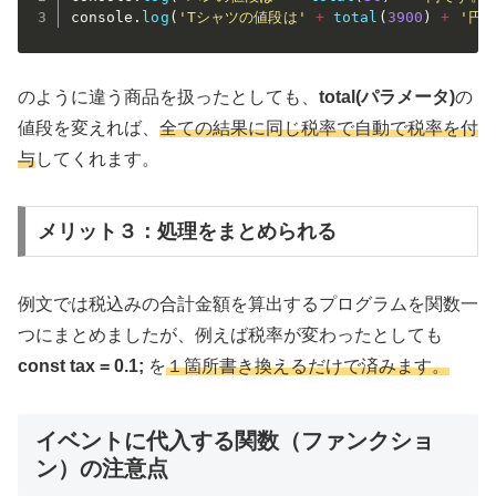
console
.
log
(
'Tシャツの値段は'
+
total
(
3900
)
+
'円
のように違う商品を扱ったとしても、
total(パラメータ)
の
値段を変えれば、
全ての結果に同じ税率で自動で税率を付
与
してくれます。
メリット３：処理をまとめられる
例文では税込みの合計金額を算出するプログラムを関数一
つにまとめましたが、例えば税率が変わったとしても
const tax = 0.1;
を
１箇所書き換えるだけで済みます。
イベントに代入する関数（ファンクショ
ン）の注意点