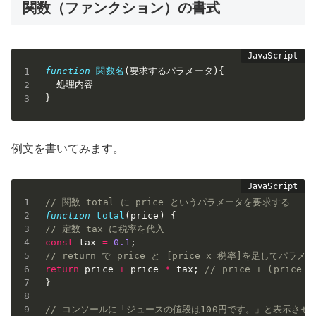
関数（ファンクション）の書式
function
関数名
(
要求するパラメータ
)
{
}
例文を書いてみます。
// 関数 total に price というパラメータを要求する 
function
total
(
price
)
{
// 定数 tax に税率を代入
const
 tax 
=
0.1
;
// return で price と [price x 税率]を足してパラ
return
 price 
+
 price 
*
 tax
;
// price + (price x
}
// コンソールに「ジュースの値段は100円です。」と表示させ