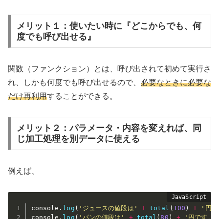
メリット１：使いたい時に『どこからでも、何
度でも呼び出せる』
関数（ファンクション）とは、呼び出されて初めて実行さ
れ、しかも何度でも呼び出せるので、
必要なときに必要な
だけ再利用
することができる。
メリット２：パラメータ・内容を変えれば、同
じ加工処理を別データに使える
例えば、
console
.
log
(
'ジュースの値段は'
+
total
(
100
)
+
'円で
console
.
log
(
'パンの値段は'
+
total
(
80
)
+
'円です。'