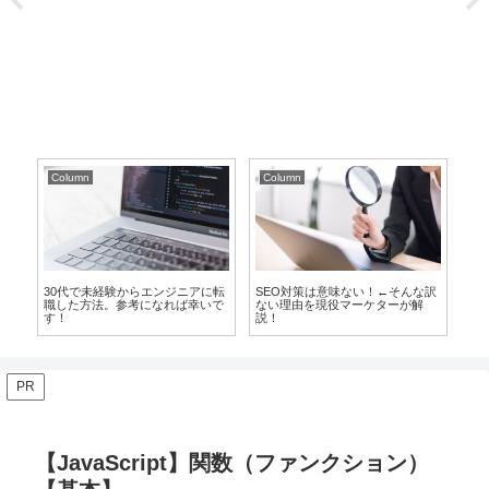
Column
Column
Co
教え
30代で未経験からエンジニアに転
SEO対策は意味ない！←そんな訳
2
件
職した方法。参考になれば幸いで
ない理由を現役マーケターが解
職
す！
説！
器
PR
【JavaScript】関数（ファンクション）