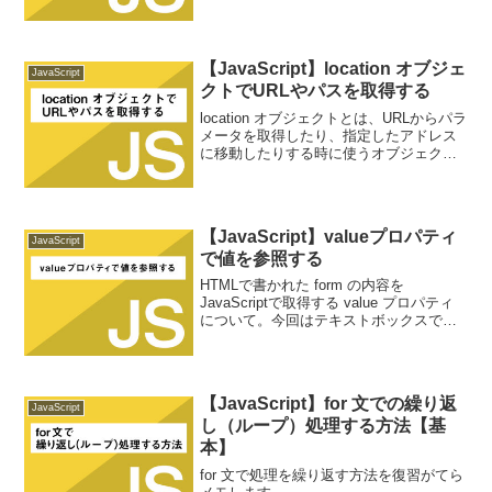
ているので、言い換えれば「各種データ
をひとまとめにし、一つの変数として扱
えるデータ」になる。オブジェクトの作
り方オブジェクトを作成す...
【JavaScript】location オブジェ
JavaScript
クトでURLやパスを取得する
location オブジェクトとは、URLからパラ
メータを取得したり、指定したアドレス
に移動したりする時に使うオブジェクト
です。location オブジェクトの各プロパ
ティ・メソッドについてはMDNをご参照
ください↓location オブジ...
【JavaScript】valueプロパティ
JavaScript
で値を参照する
HTMLで書かれた form の内容を
JavaScriptで取得する value プロパティ
について。今回はテキストボックスで書
いてみます。テキストボックスの値を取
得するテキストボックスの値を取得する
手順は２つ。テキストボックスの要素を
Ja...
【JavaScript】for 文での繰り返
JavaScript
し（ループ）処理する方法【基
本】
for 文で処理を繰り返す方法を復習がてら