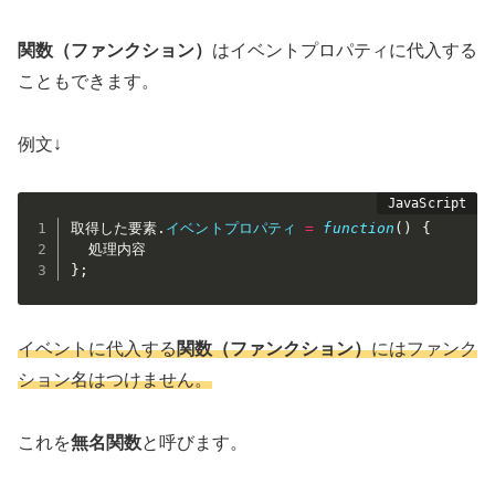
関数（ファンクション）
はイベントプロパティに代入する
こともできます。
例文↓
取得した要素
.
イベントプロパティ
=
function
(
)
{
}
;
イベントに代入する
関数（ファンクション）
にはファンク
ション名はつけません。
これを
無名関数
と呼びます。