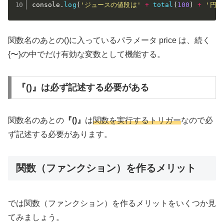
console
.
log
(
'ジュースの値段は'
+
total
(
100
)
+
'円で
関数名のあとの()に入っているパラメータ price は、続く
{〜}の中でだけ有効な変数として機能する。
『()』は必ず記述する必要がある
関数名のあとの
『()』
は
関数を実行するトリガー
なので必
ず記述する必要があります。
関数（ファンクション）を作るメリット
では関数（ファンクション）を作るメリットをいくつか見
てみましょう。