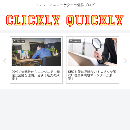
エンジニア→マーケターの勉強ブログ
Column
Column
Co
でき
20代で未経験からエンジニアに転
SEO対策は意味ない！←そんな訳
3
い
職は楽勝な理由。若さは最大の武
ない理由を現役マーケターが解
職
器！
説！
す